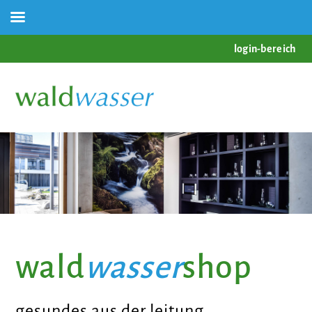
login-bereich
wald
wasser
shop
gesundes aus der leitung