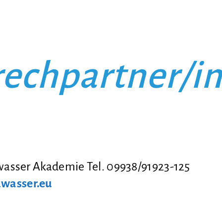
echpartner/i
wasser Akademie Tel. 09938/91923-125
wasser.eu