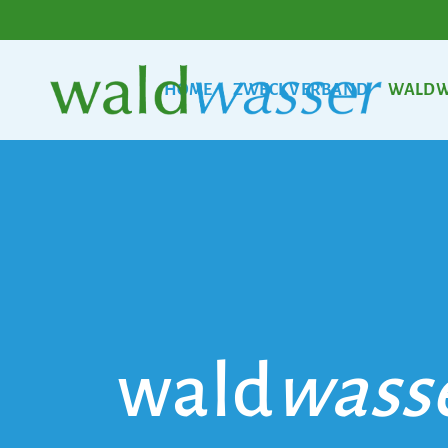
HOME
ZWECKVERBAND
WALDW
wald
wass