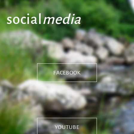
social
media
FACEBOOK
YOUTUBE