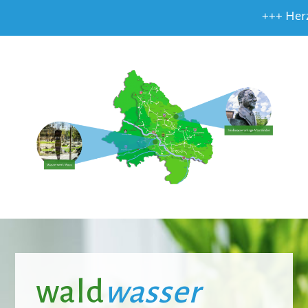
+++ Herzlich willkomm
wald
wasser